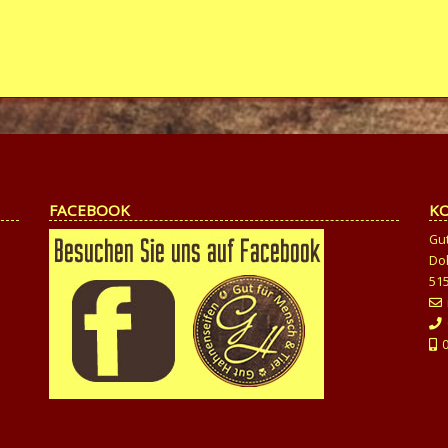
FACEBOOK
K
Gu
Do
51