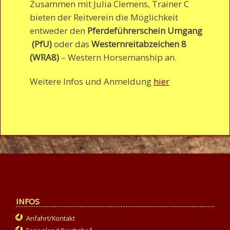
Zusammen mit Julia Clemens, Trainer C
bieten der Reitverein die Möglichkeit
entweder den
Pferdeführerschein Umgang
(PfU)
oder das
Westernreitabzeichen 8
(WRA8)
– Western Horsemanship an.
Weitere Infos und Anmeldung
hier
INFOS
Anfahrt/Kontakt