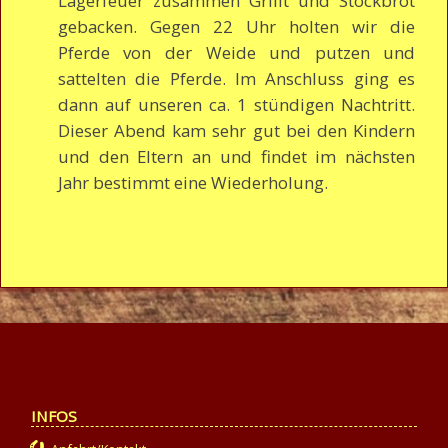
Lagerfeuer zusammen Grillt und Stockbrot
gebacken. Gegen 22 Uhr holten wir die
Pferde von der Weide und putzen und
sattelten die Pferde. Im Anschluss ging es
dann auf unseren ca. 1 stündigen Nachtritt.
Dieser Abend kam sehr gut bei den Kindern
und den Eltern an und findet im nächsten
Jahr bestimmt eine Wiederholung.
INFOS