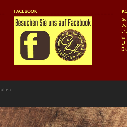
FACEBOOK
K
Gu
Do
51
halten