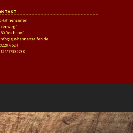
ONTAKT
t Hahnenseifen
hlenweg 1
580 Reichshof
info@gut-hahnenseifen.de
02297/624
0151/17389738