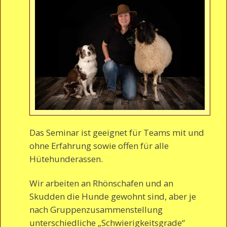
Das Seminar ist geeignet für Teams mit und
ohne Erfahrung sowie offen für alle
Hütehunderassen.
Wir arbeiten an Rhönschafen und an
Skudden die Hunde gewohnt sind, aber je
nach Gruppenzusammenstellung
unterschiedliche „Schwierigkeitsgrade“