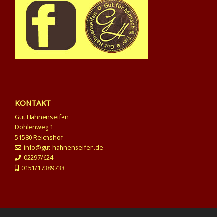
KONTAKT
Gut Hahnenseifen
Dohlenweg 1
51580 Reichshof
info@gut-hahnenseifen.de
02297/624
0151/17389738