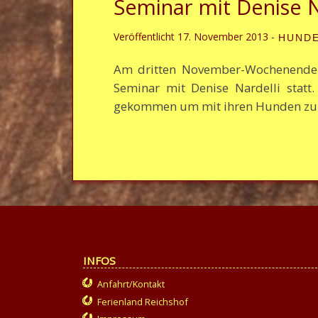
Seminar mit Denise N
Veröffentlicht
17. November 2013
-
HUNDE
Am dritten November-Wochenende f
Seminar mit Denise Nardelli stat
gekommen um mit ihren Hunden zu 
INFOS
Anfahrt/Kontakt
Ferienland Reichshof