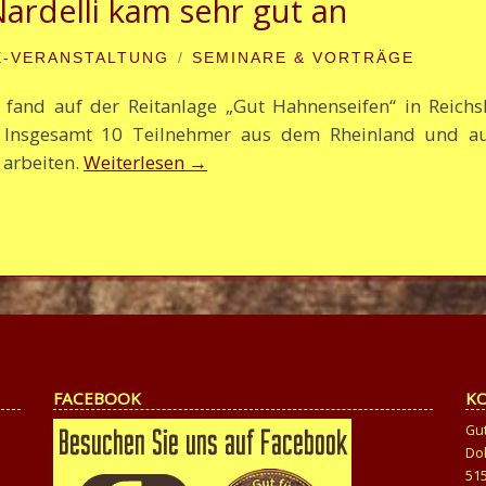
ardelli kam sehr gut an
-VERANSTALTUNG
SEMINARE & VORTRÄGE
and auf der Reitanlage „Gut Hahnenseifen“ in Reichsh
t. Insgesamt 10 Teilnehmer aus dem Rheinland und a
arbeiten.
Weiterlesen
→
FACEBOOK
K
Gu
Do
51