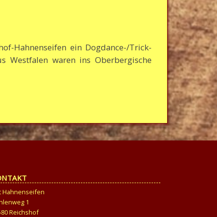
of-Hahnenseifen ein Dogdance-/Trick-
us Westfalen waren ins Oberbergische
ONTAKT
t Hahnenseifen
hlenweg 1
580 Reichshof