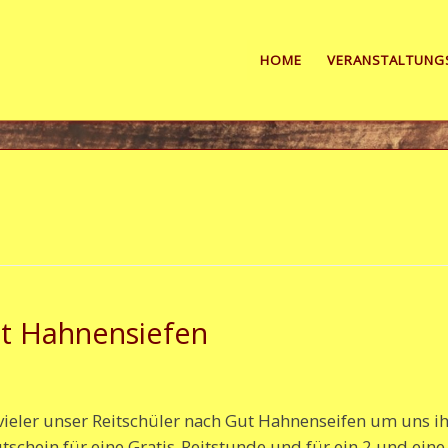
HOME
VERANSTALTUNG
ut Hahnensiefen
vieler unser Reitschüler nach Gut Hahnenseifen um uns ih
schein für eine Gratis-Reitstunde und für ein 2 und ein