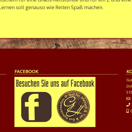
Lernen soll genauso wie Reiten Spaß machen.
FACEBOOK
K
Gu
Do
51