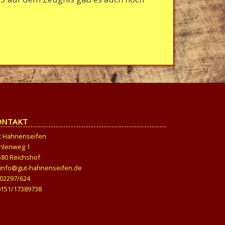
ONTAKT
t Hahnenseifen
hlenweg 1
580 Reichshof
info@gut-hahnenseifen.de
02297/624
0151/17389738