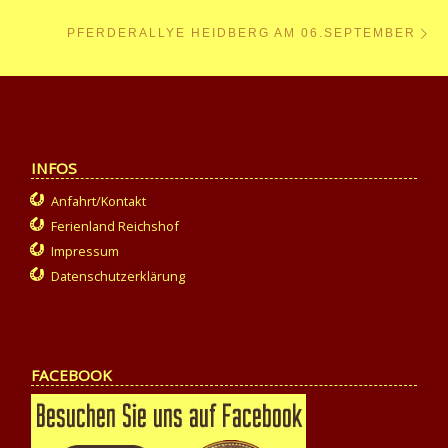
Nä
PFERDERALLYE HEIDBERG AM 06.SEPTEMBER
INFOS
Anfahrt/Kontakt
Ferienland Reichshof
Impressum
Datenschutzerklärung
FACEBOOK