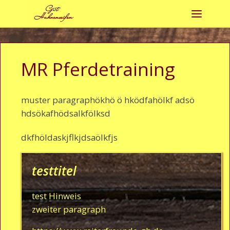
Zum Inhalt springen
Menü
MR Pferdetraining
muster paragraphökhö ö hködfahölkf adsö
hdsökafhödsalkfölksd
dkfhöldaskjflkjdsaölkfjs
testtitel
test Hinweis
zweiter paragraph