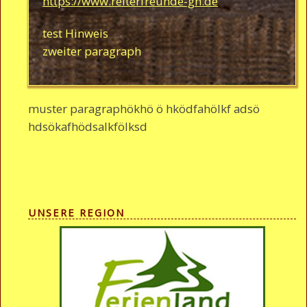
https://www.reiterfreunde-gh.de
test Hinweis
zweiter paragraph
muster paragraphökhö ö hködfahölkf adsö
hdsökafhödsalkfölksd
UNSERE REGION