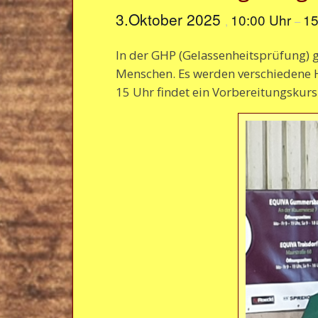
3.Oktober 2025
10:00 Uhr
15
,
–
In der GHP (Gelassenheitsprüfung) 
Menschen. Es werden verschiedene H
15 Uhr findet ein Vorbereitungskurs 