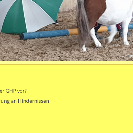
der GHP vor?
rung an Hindernissen